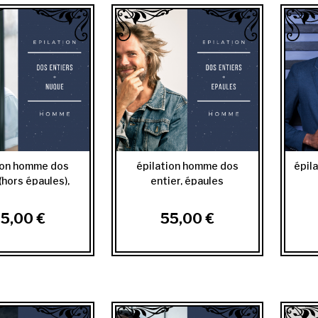
ion homme dos
épilation homme dos
épil
(hors épaules),
entier, épaules
nuque
5,00 €
55,00 €