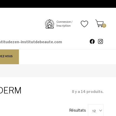
Connexion /
Inscription
0
atitudezen-institutdebeaute.com
DEZ-VOUS
LODERM
Il y a 14 produits.
12
Résultats