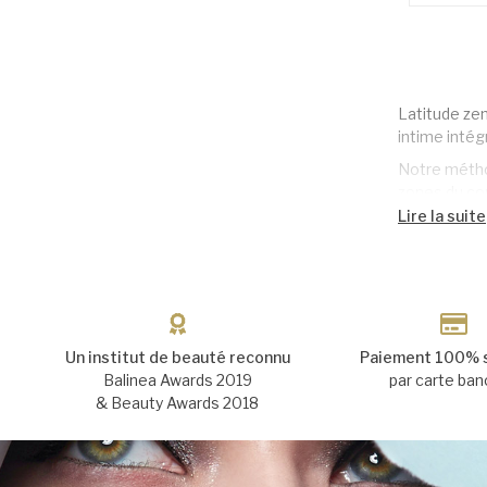
Latitude zen
intime intég
Notre méthod
zones du cor
Lire la suite
Cette métho
Les avantage
Les atouts d
du système 
Nous effectu
Un institut de beauté reconnu
Paiement 100% 
Corps intég
Balinea Awards 2019
par carte ban
& Beauty Awards 2018
épilation du 
maillot semi-