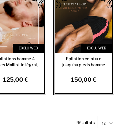
EXCLU WEB
EXCLU WEB
pilations homme 4
Epilation ceinture
es Maillot intégral,
jusqu'au pieds homme
fesses, inter...
125,00 €
150,00 €
12
Résultats