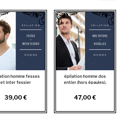
lation homme fesses
épilation homme dos
et inter fessier
entier (hors épaules),
aisselles
39,00 €
47,00 €