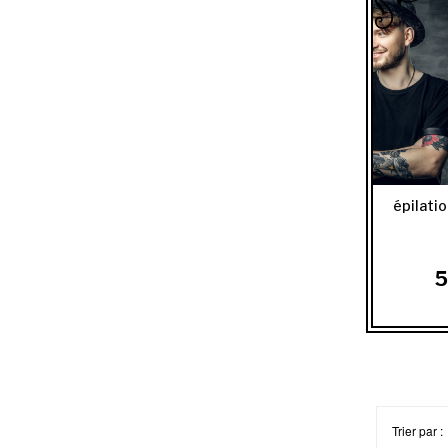
épilati
5
Trier par :