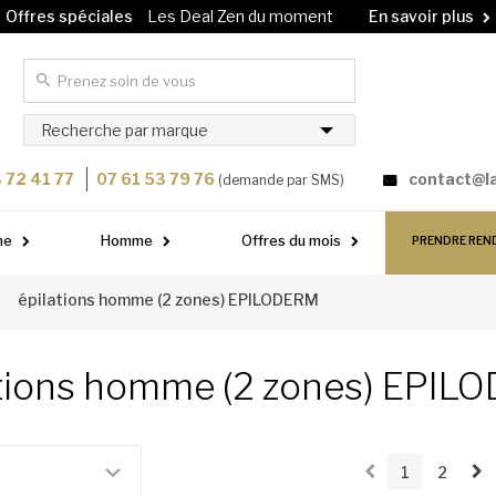
Offres spéciales
Les Deal Zen du moment
En savoir plus
Carte cadeau
Offrez un soin à vos proches !
En savoir plus
Recherche par marque
 72 41 77
07 61 53 79 76
contact@l
(demande par SMS)
me
Homme
Offres du mois
PRENDRE REN
épilations homme (2 zones) EPILODERM
ations homme (2 zones) EPI
1
2