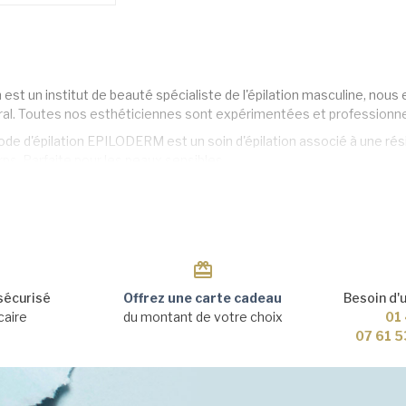
 est un institut de beauté spécialiste de l'épilation masculine, nous 
ral. Toutes nos esthéticiennes sont expérimentées et professionne
e d'épilation EPILODERM est un soin d'épilation associé à une rési
ps. Parfaite pour les peaux sensibles.
de d'épilation EPILODERM c'est une repousse plus lente, une peau p
s de la cire EPILODERM : le confort, la douceur, l'hygiène d'une cir
e la cire EPILODERM : un effet peeling immédiat, une absence total
pileux.
ons toutes épilations du corps :
sécurisé
Offrez une carte cadeau
Besoin d'
ral homme, épilation du corps complet
caire
du montant de votre choix
01 
07 61 5
dos, épaules, torse, ventre, aisselles, bras, jambes complètes, fesses, 
intégral, maillot intime, barbe, moustache, sourcils, inter sourcilier,