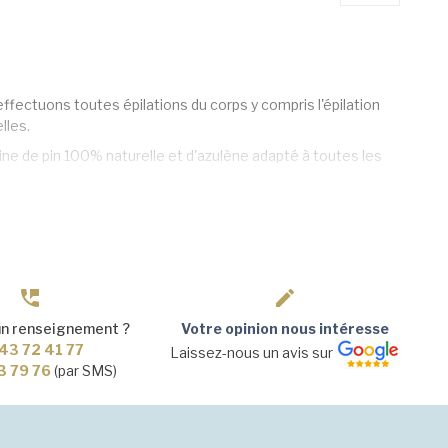
effectuons toutes épilations du corps y compris l'épilation
lles.
ne de pin 100% naturelle et d'azulène adapté à toutes les
lus douce et un résultat d'exception.
e et d'une spatule à usage unique.
e de poils sous peau, une diminution progressive et durable
un renseignement ?
Votre opinion nous intéresse
43 72 41 77
Laissez-nous un avis sur
3 79 76
(par SMS)
inter fessier ou sillon inter fessier, maillot intégral intime,
 pommettes, oreilles, nez, mains, pieds, doigts...