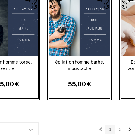
on homme torse,
épilation homme barbe,
E
ventre
moustache
zon
5,00 €
55,00 €
1
2