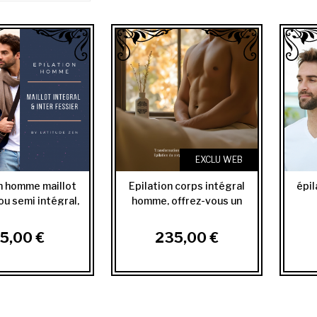
EXCLU WEB
n homme maillot
Epilation corps intégral
épi
ou semi intégral,
homme, offrez-vous un
inter...
corps tout...
5,00 €
235,00 €