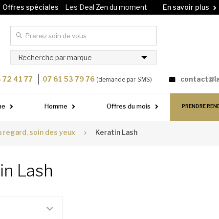
Offres spéciales
Les Deal Zen du moment
En savoir plus
Carte cadeau
Offrez un soin à vos proches !
En savoir plus
Recherche par marque
 72 41 77
07 61 53 79 76
contact@l
(demande par SMS)
me
Homme
Offres du mois
PRENDRE REN
 regard, soin des yeux
Keratin Lash
tin Lash