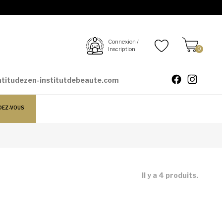
Connexion /
Inscription
0
atitudezen-institutdebeaute.com
DEZ-VOUS
Il y a 4 produits.