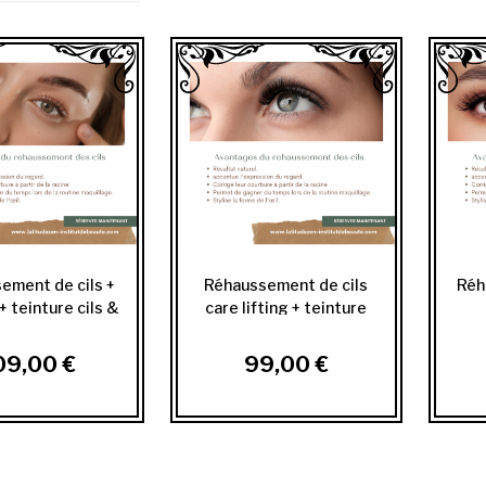
ement de cils +
Réhaussement de cils
Réh
+ teinture cils &
care lifting + teinture
sourcils
des cils
09,00 €
99,00 €