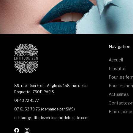
Navigation
Accueil
L'institut
Pour les f
Pour les h
89, rue Léon Frot - Angle du 158, rue de la
Roquette -75011 PARIS
Actualités
01 43 72 41 77
Contactez-
07 61 53 79 76
(demande par SMS)
Plan d'accè
contact@latitudezen-institutdebeaute.com