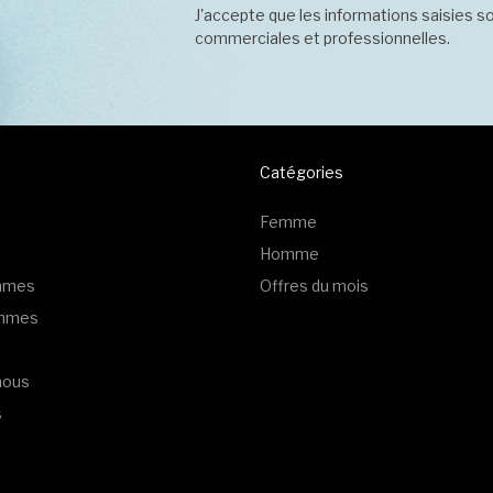
J'accepte que les informations saisies so
commerciales et professionnelles.
Catégories
Femme
Homme
emmes
Offres du mois
ommes
nous
s