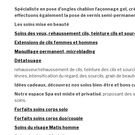
Spécialiste en pose d’ongles chablon façonnage gel, c
effectuons également la pose de vernis semi-permane
Les soins mise en be
auté
Soins des yeux, rehaussement cils, teinture cils et sourc
Extensions de cils femmes et hommes
Maquillage permanent, microblading
Détatouage
rehausseur/rehaussement de cils, teinture des cils et sourcil
lèvres, intensification du regard, des sourcils, grain de beaut
Idées cadeaux, découvrez nos soins bien-être et bons cad
Notre espace Spa est mixte et privatisé
, proposant des so
soins.
Forfaits soins corps solo
Forfaits soins corps duo/couple
Soins du visage Matis homme