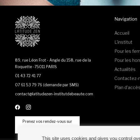
Navigation
Accueil
L'institut
Pour les f
Pour les h
89, rue Léon Frot - Angle du 158, rue de la
Roquette -75011 PARIS
Actualités
01 43 72 41 77
Contactez-
07 61 53 79 76
(demande par SMS)
Plan d'accè
contact@latitudezen-institutdebeaute.com
Prenez vos rendez-vous sur
This site uses cookies and gives you control ov