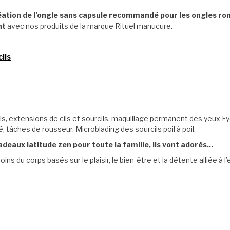
réation de l’ongle sans capsule recommandé pour les ongles ro
nt
avec nos produits de la marque Rituel manucure.
ils
s, extensions de cils et sourcils, maquillage permanent des yeux Eye
é, tâches de rousseur. Microblading des sourcils poil à poil.
eaux latitude zen pour toute la famille, ils vont adorés...
ins du corps basés sur le plaisir, le bien-être et la détente alliée à l