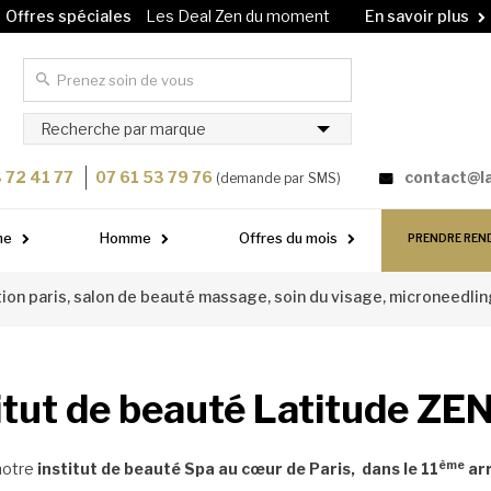
Offres spéciales
Les Deal Zen du moment
En savoir plus
Carte cadeau
Offrez un soin à vos proches !
En savoir plus
Recherche par marque
 72 41 77
07 61 53 79 76
contact@l
(demande par SMS)
me
Homme
Offres du mois
PRENDRE REN
tion paris, salon de beauté massage, soin du visage, microneedlin
stitut de beauté Latitude ZE
ème
 notre
institut de beauté Spa au
cœur de Paris, dans le 11
ar