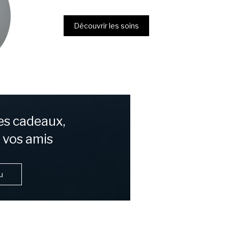
Découvrir les soins
es cadeaux,
à vos amis
u