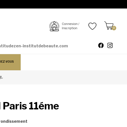
Connexion /
Inscription
0
atitudezen-institutdebeaute.com
DEZ-VOUS
g,
N Paris 11éme
rondissement