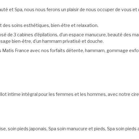
té et Spa, nous nous ferons un plaisir de nous occuper de vous et
 des soins esthétiques, bien-être et relaxation.
sé de 3 cabines d'épilations, d'un espace manucure, beauté des ma
ssage bien-être, d'un hammam privatisé et douche.
s Matis France avec nos forfaits détente, hammam, gommage exfoli
llot intime intégral pour les femmes et les hommes, avec notre cire
ise,
s
oin pieds japonais,
Spa soin manucure et pieds,
Spa soin pieds a