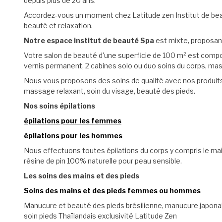
depuis plus de 20 ans.
Accordez-vous un moment chez Latitude zen Institut de beau
beauté et relaxation.
Notre espace institut de beauté Spa
est mixte, proposant
Votre salon de beauté d'une superficie de 100 m² est compo
vernis permanent,
2 cabines solo ou duo soins du corps, ma
Nous vous proposons des soins de qualité avec nos produit
massage relaxant, soin du visage, beauté des pieds.
Nos soins épilations
épilations pour les femmes
épilations pour les hommes
Nous effectuons toutes épilations du corps y compris le mai
résine de pin 100% naturelle pour peau sensible.
Les soins des mains et des pieds
Soins des mains et des pieds femmes ou hommes
Manucure et beauté des pieds brésilienne, m
anucure japona
s
oin pieds Thaïlandais exclusivité Latitude Zen