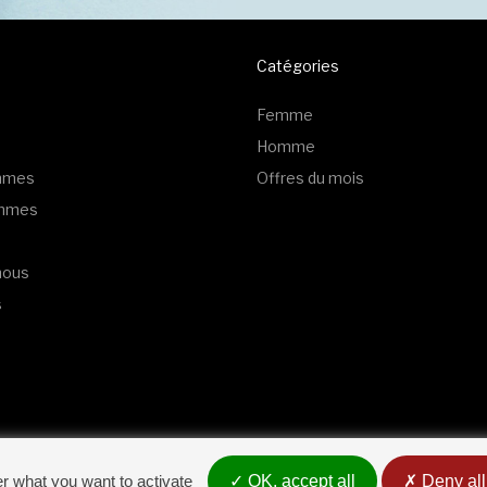
Catégories
Femme
Homme
emmes
Offres du mois
ommes
nous
s
er what you want to activate
OK, accept all
Deny all