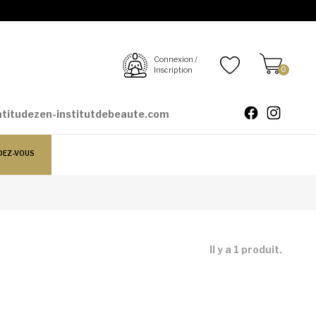
Connexion /
Inscription
0
atitudezen-institutdebeaute.com
DEZ-VOUS
Il y a 1 produit.