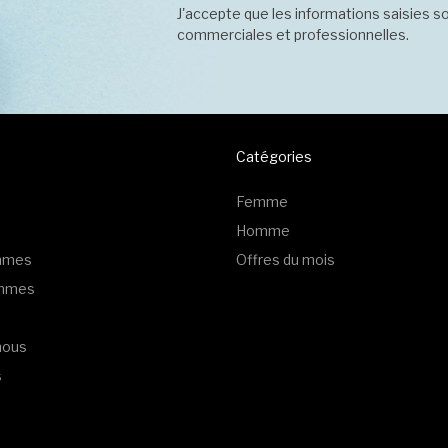
J'accepte que les informations saisies so
commerciales et professionnelles.
Catégories
Femme
Homme
emmes
Offres du mois
ommes
nous
s