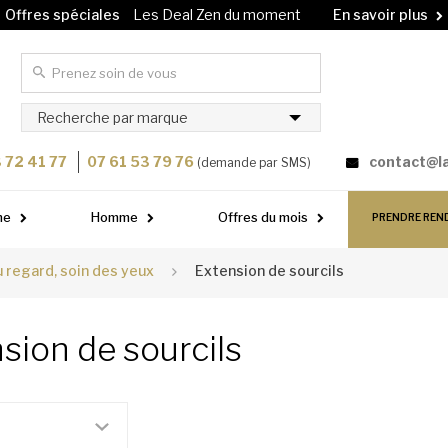
Offres spéciales
Les Deal Zen du moment
En savoir plus
Carte cadeau
Offrez un soin à vos proches !
En savoir plus
Recherche par marque
 72 41 77
07 61 53 79 76
contact@l
(demande par SMS)
me
Homme
Offres du mois
PRENDRE REN
 regard, soin des yeux
Extension de sourcils
sion de sourcils