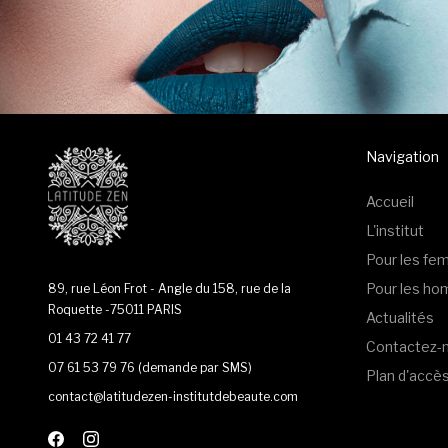
Navigation
Accueil
L'institut
Pour les f
Pour les h
89, rue Léon Frot - Angle du 158, rue de la
Roquette -75011 PARIS
Actualités
01 43 72 41 77
Contactez-
07 61 53 79 76
(demande par SMS)
Plan d'accè
contact@latitudezen-institutdebeaute.com