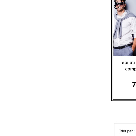
épilat
comp
7
Trier par :