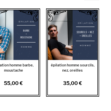
lation homme barbe,
épilation homme sourcils,
moustache
nez, oreilles
55,00 €
35,00 €