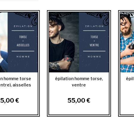
on homme torse
épilation homme torse,
épi
ntre), aisselles
ventre
5,00 €
55,00 €