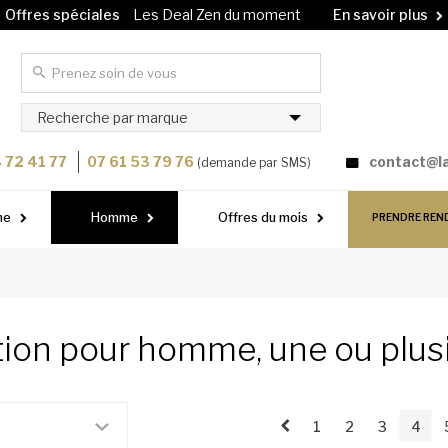
Offres spéciales
Les Deal Zen du moment
En savoir plus
Carte cadeau
Offrez un soin à vos proches !
En savoir plus
Recherche par marque
 72 41 77
07 61 53 79 76
contact@l
(demande par SMS)
me
Homme
Offres du mois
PRENDRE REN
tion pour homme, une ou plu
1
2
3
4