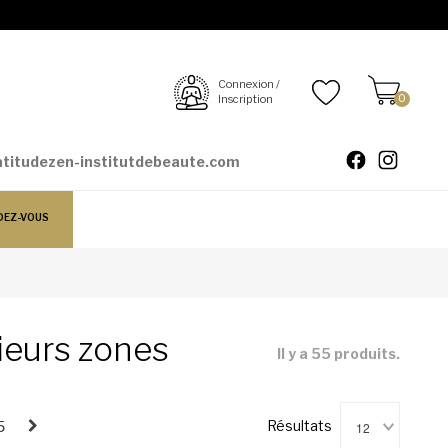
Connexion /
Inscription
0
atitudezen-institutdebeaute.com
DEZ-VOUS
sieurs zones
Il y a 55 produits.
12
Résultats
5