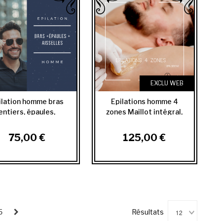
EXCLU WEB
ilation homme bras
Epilations homme 4
entiers, épaules,
zones Maillot intégral,
aisselles
fesses, inter...
75,00 €
125,00 €
12
Résultats
5