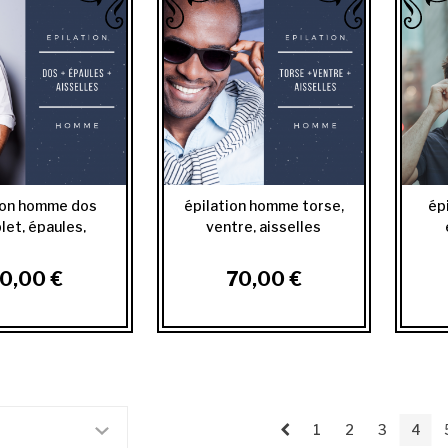
ion homme dos
épilation homme torse,
ép
let, épaules,
ventre, aisselles
aisselles
0,00 €
70,00 €
1
2
3
4