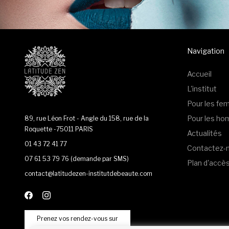
Navigation
Accueil
L'institut
Pour les f
Pour les h
89, rue Léon Frot - Angle du 158, rue de la
Roquette -75011 PARIS
Actualités
01 43 72 41 77
Contactez-
07 61 53 79 76
(demande par SMS)
Plan d'accè
contact@latitudezen-institutdebeaute.com
Prenez vos rendez-vous sur