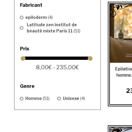
Fabricant
epiloderm
(4)
Latitude zen institut de
beauté mixte Paris 11
(51)
Prix
8,00€ - 235,00€
Epilatio
homme, 
co
Genre
2
Homme
(51)
Unisexe
(4)