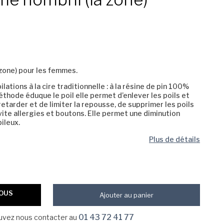
 zone) pour les femmes.
ations à la cire traditionnelle : à la résine de pin 100%
hode éduque le poil elle permet d’enlever les poils et
retarder et de limiter la repousse, de supprimer les poils
vite allergies et boutons. Elle permet une diminution
ileux.
Plus de détails
VOUS
Ajouter au panier
01 43 72 41 77
ouvez nous contacter au