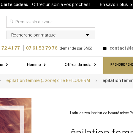
Offres spéciales
Les Deal Zen du moment
En savoir plus
Carte cadeau
Offrez un soin à vos proches !
En savoir plus
Recherche par marque
 72 41 77
07 61 53 79 76
contact@l
(demande par SMS)
me
Homme
Offres du mois
PRENDRE REN
épilation femme (1 zone) cire EPILODERM
épilation femme
Latitude zen institut de beauté mixte Pa
épilation fem