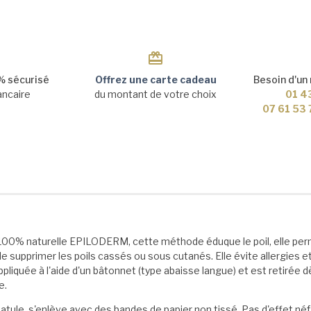
 sécurisé
Offrez une carte cadeau
Besoin d'un
ancaire
du montant de votre choix
01 4
07 61 53
e pin 100% naturelle EPILODERM, cette méthode éduque le poil, elle per
 de supprimer les poils cassés ou sous cutanés. Elle évite allergies 
appliquée à l'aide d'un bâtonnet (type abaisse langue) et est retirée 
e.
 spatule, s'enlève avec des bandes de papier non tissé. Pas d'effet né