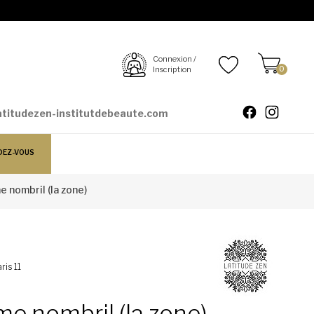
Connexion /
Inscription
0
atitudezen-institutdebeaute.com
DEZ-VOUS
 nombril (la zone)
ris 11
me nombril (la zone)