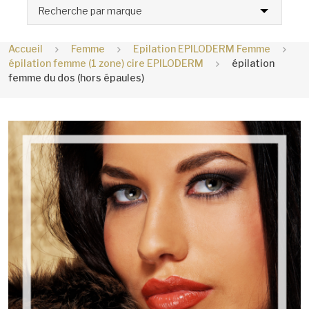
Recherche par marque
Accueil
Femme
Epilation EPILODERM Femme
épilation femme (1 zone) cire EPILODERM
épilation
femme du dos (hors épaules)