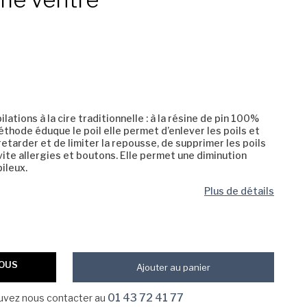
ations à la cire traditionnelle : à la résine de pin 100%
hode éduque le poil elle permet d’enlever les poils et
retarder et de limiter la repousse, de supprimer les poils
vite allergies et boutons. Elle permet une diminution
ileux.
Plus de détails
VOUS
Ajouter au panier
01 43 72 41 77
ouvez nous contacter au