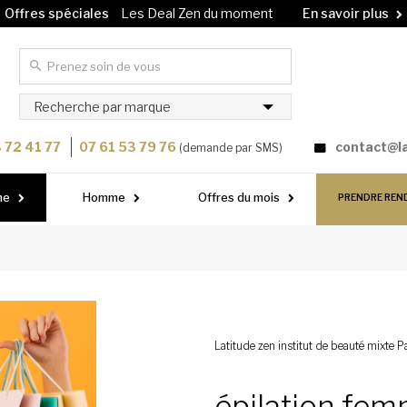
Offres spéciales
Les Deal Zen du moment
En savoir plus
Carte cadeau
Offrez un soin à vos proches !
En savoir plus
Recherche par marque
 72 41 77
07 61 53 79 76
contact@l
(demande par SMS)
me
Homme
Offres du mois
PRENDRE REN
Latitude zen institut de beauté mixte Pa
épilation fem