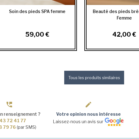
Soin des pieds SPA femme
Beauté des pieds bré
Femme
59,00 €
42,00 €
Tous les produits similaires
un renseignement ?
Votre opinion nous intéresse
43 72 41 77
Laissez-nous un avis sur
3 79 76
(par SMS)