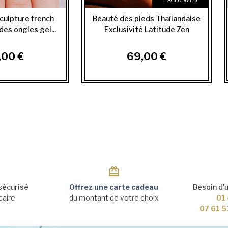
culpture french
Beauté des pieds Thaïlandaise
es ongles gel...
Exclusivité Latitude Zen
,00 €
69,00 €
sécurisé
Offrez une carte cadeau
Besoin d'
caire
du montant de votre choix
01 
07 61 5