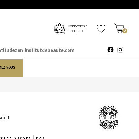
Connexion /
Inscription
0
atitudezen-institutdebeaute.com
DEZ-VOUS
ris 11
me ventre