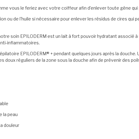
me vous le feriez avec votre coiffeur afin d’enlever toute gêne qui 
otion ou de l'huile si nécessaire pour enlever les résidus de cires qui
tre soin EPILODERM est un lait à fort pouvoir hydratant associé à 
anti-inflammatoires.
-épilatoire EPILODERM® + pendant quelques jours après la douche. 
oux réguliers de la zone sous la douche afin de prévenir des poil
table
e la peau
la douleur