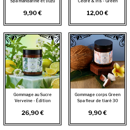
Spa mandarine et yuzu
Cèdre & Iris - Green
30 ML
spa 30ml
9,90 €
12,00 €
Gommage au Sucre
Gommage corps Green
Verveine - Édition
Spa fleur de tiaré 30
Limitée 180 ml
ML
26,90 €
9,90 €