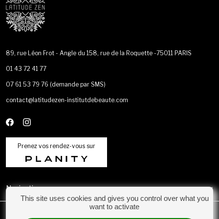
les résidus avec une serviette sèche roulée
Gommage au sucre : Rincez avec des gants ou
serviettes humides et chaudes.
89, rue Léon Frot - Angle du 158, rue de la Roquette -75011 PARIS
01 43 72 41 77
07 61 53 79 76
(demande par SMS)
contact@latitudezen-institutdebeaute.com
Prenez vos rendez-vous sur
Navigation
This site uses cookies and gives you control over what you
want to activate
Catégories