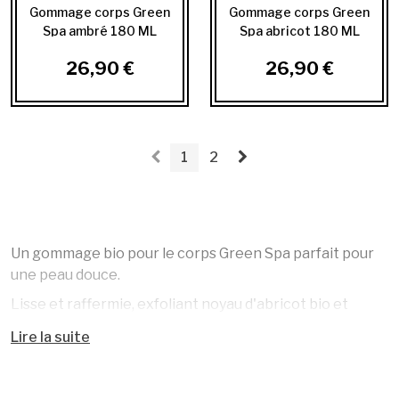
Gommage corps Green
Gommage corps Green
Spa ambré 180 ML
Spa abricot 180 ML
26,90 €
26,90 €
1
2
Un gommage bio pour le corps Green Spa parfait pour
une peau douce.
Lisse et raffermie, exfoliant noyau d'abricot bio et
noyau d'amande bio raffermissant et affine son grain.
Lire la suite
Jus d'aloé vera bio apaisant et adoucissant.
99% du total d'origine naturelle