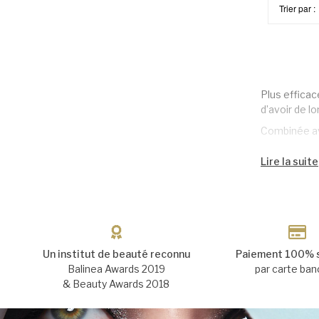
Trier par :
Plus efficac
d’avoir de lo
Combinée ave
En effet, ce
Lire la suite
regard sans 
Le processus
permet de le
apparence pl
De plus, la t
Un institut de beauté reconnu
Paiement 100% 
traitements 
Balinea Awards 2019
par carte ban
solution idé
& Beauty Awards 2018
Vous serez r
C'est une vé