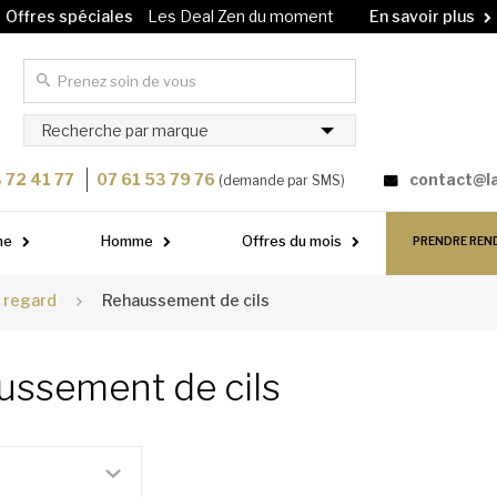
Offres spéciales
Les Deal Zen du moment
En savoir plus
Carte cadeau
Offrez un soin à vos proches !
En savoir plus
Recherche par marque
 72 41 77
07 61 53 79 76
contact@l
(demande par SMS)
me
Homme
Offres du mois
PRENDRE REN
 regard
Rehaussement de cils
ussement de cils