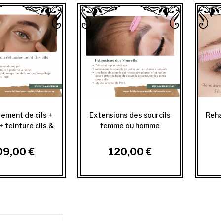
ement de cils +
Extensions des sourcils
Reha
+ teinture cils &
femme ou homme
sourcils
09,00 €
120,00 €