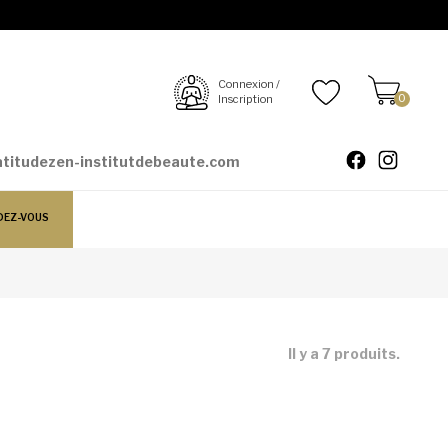
Connexion /
Inscription
0
atitudezen-institutdebeaute.com
DEZ-VOUS
Il y a 7 produits.