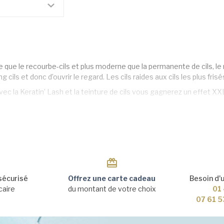
e que le recourbe-cils et plus moderne que la permanente de cils, 
ng cils et donc d’ouvrir le regard. Les cils raides aux cils les plus fr
c la Keratin’ Lash et la teinture de cils vous gagnerez un effet XX
tte technique innovante est devenue un incontournable dans le mond
recourir à des extensions.
 est simple : les cils sont d'abord délicatement séparés et fixés sur 
s courber délicatement. Grâce à la kératine, les cils sont non seule
us saine et plus brillante.
einture de cils vient intensifier la couleur naturelle, donnant l'impres
sécurisé
Offrez une carte cadeau
Besoin d'
offre un résultat spectaculaire, sans l'entretien quotidien que néce
caire
du montant de votre choix
01 
ale pour celles qui recherchent un look sophistiqué tout en restant n
07 61 5
avies de voir à quel point votre regard est magnifié, avec des cils g
ritable révolution pour celles qui souhaitent gagner du temps le ma