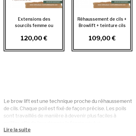
Extensions des
Réhaussement de cils +
sourcils femme ou
Browlift + teinture cils
homme
& sourcils
120,00 €
109,00 €
Le brow lift est une technique proche du réhaussement
de cils. Chaque poil est fixé de façon précise. Les poils
sont travaillés de manière à devenir plus faciles à
coiffer, afin de leur donner la forme voulue.
Lire la suite
On peut compléter le tout par une teinture, pour