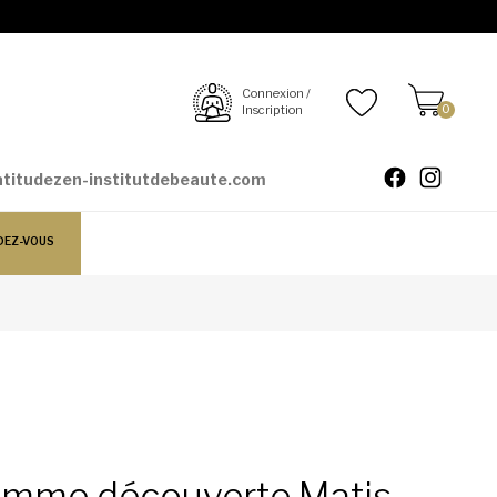
Connexion /
Inscription
0
atitudezen-institutdebeaute.com
DEZ-VOUS
femme découverte Matis