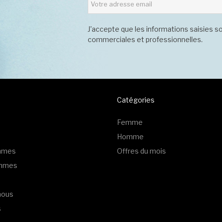
J'accepte que les informations saisies so
commerciales et professionnelles.
Catégories
Femme
Homme
emmes
Offres du mois
ommes
nous
s