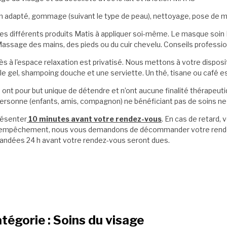
oin adapté, gommage (suivant le type de peau), nettoyage, pose de
 les différents produits Matis à appliquer soi-même. Le masque soin
ssage des mains, des pieds ou du cuir chevelu. Conseils professio
s à l'espace relaxation est privatisé. Nous mettons à votre dispositi
 le gel, shampoing douche et une serviette. Un thé, tisane ou café es
ont pour but unique de détendre et n’ont aucune finalité thérapeuti
sonne (enfants, amis, compagnon) ne bénéficiant pas de soins ne p
résenter
10 minutes avant votre rendez-vous
. En cas de retard, 
as d'empêchement, nous vous demandons de décommander votre rend
ndées 24 h avant votre rendez-vous seront dues.
tégorie : Soins du visage