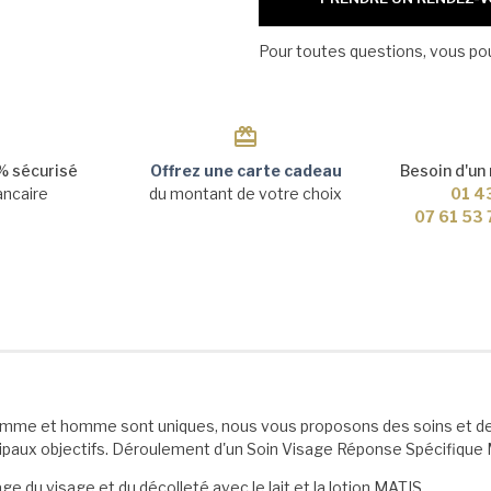
Pour toutes questions, vous p
 sécurisé
Offrez une carte cadeau
Besoin d'un
ancaire
du montant de votre choix
01 4
07 61 53
emme et homme sont uniques, nous vous proposons des soins et des
incipaux objectifs. Déroulement d'un Soin Visage Réponse Spécifique 
 du visage et du décolleté avec le lait et la lotion MATIS