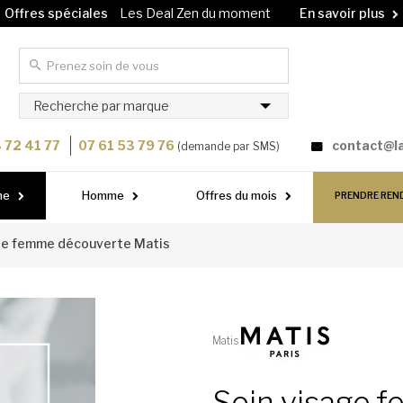
Offres spéciales
Les Deal Zen du moment
En savoir plus
Carte cadeau
Offrez un soin à vos proches !
En savoir plus
Recherche par marque
 72 41 77
07 61 53 79 76
contact@l
(demande par SMS)
me
Homme
Offres du mois
PRENDRE REN
ge femme découverte Matis
Matis
Soin visage 