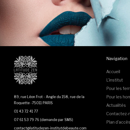
Navigation
Accueil
L'institut
Pour les f
Pour les h
89, rue Léon Frot - Angle du 158, rue de la
Roquette -75011 PARIS
Actualités
01 43 72 41 77
Contactez-
07 61 53 79 76
(demande par SMS)
Plan d'accè
contact@latitudezen-institutdebeaute.com