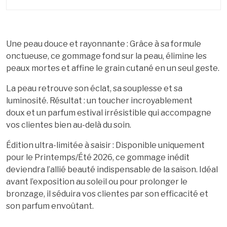
Une peau douce et rayonnante
: Grâce à sa
formule
onctueuse
, ce gommage fond sur la peau, élimine les
peaux mortes et
affine le grain cutané
en un seul geste.
La peau retrouve son éclat
, sa souplesse et sa
luminosité. Résultat :
un toucher incroyablement
doux
et un
parfum estival irrésistible
qui accompagne
vos clientes bien au-delà du soin.
Édition ultra-limitée à saisir
: Disponible uniquement
pour le
Printemps/Été 2026
, ce gommage inédit
deviendra l’allié beauté
indispensable de la saison
. Idéal
avant l’exposition au soleil ou pour prolonger le
bronzage, il séduira vos clientes par
son efficacité
et
son
parfum envoûtant
.