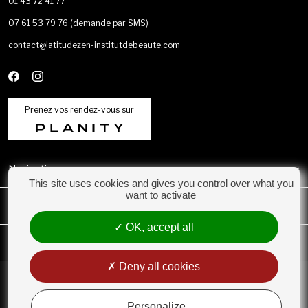
01 43 72 41 77
07 61 53 79 76
(demande par SMS)
contact@latitudezen-institutdebeaute.com
Prenez vos rendez-vous sur
Navigation
This site uses cookies and gives you control over what you
want to activate
Catégories
OK, accept all
Mon compte
Deny all cookies
Conditions Générales de Vente
Rétractation
Personalize