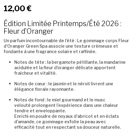
12,00 €
Édition Limitée Printemps/Été 2026 :
Fleur d’Oranger
Un parfum incontournable de l’été
: Le
gommage corps Fleur
d’Oranger Green Spa
associe une
texture crémeuse et
fondante
à une fragrance solaire et raffinée.
Notes de tête
: la
bergamote pétillante
, la
mandarine
acidulée
et la
fleur d’oranger délicate
apportent
fraîcheur et vitalité.
Notes de cœur
: le
jasmin
et le
néroli
livrent une
élégance florale rayonnante.
Notes de fond
: le
miel gourmand
et le
musc
velouté
prolongent l’expérience dans une chaleur
tendre et enveloppante.
Enrichi en
poudre de noyaux d’abricot
et en
éclats
d’amande
, ce gommage
exfolie la peau avec
efficacité
tout en respectant sa douceur naturelle.