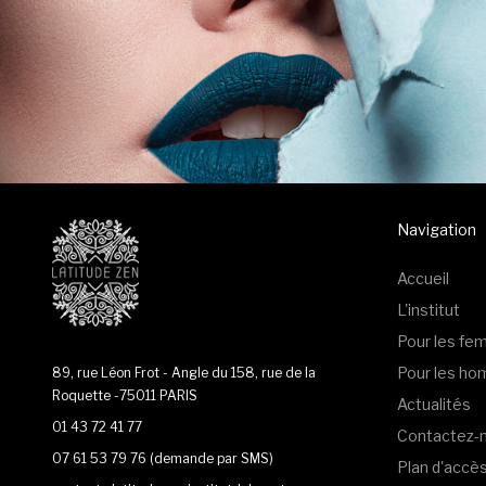
Navigation
Accueil
L'institut
Pour les f
Pour les h
89, rue Léon Frot - Angle du 158, rue de la
Roquette -75011 PARIS
Actualités
01 43 72 41 77
Contactez-
07 61 53 79 76
(demande par SMS)
Plan d'accè