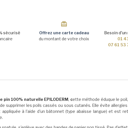
 sécurisé
Offrez une carte cadeau
Besoin d'un
ancaire
du montant de votre choix
01 4
07 61 53
 de pin 100% naturelle EPILODERM
,
c
ette méthode éduque le poil, 
, de supprimer les poils cassés ou sous cutanés. Elle évite allergie
t appliquée à l'aide d'un bâtonnet (type abaisse langue) et est re
e.
 spatule, s'enlève avec des bandes de papier non tissé. Pas d'effet