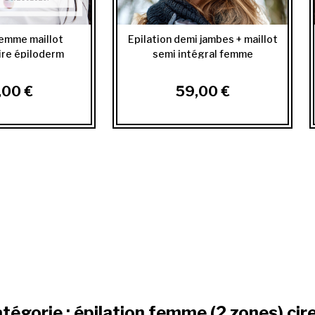
femme maillot
Epilation demi jambes + maillot
cire épiloderm
semi intégral femme
,00 €
59,00 €
atégorie : épilation femme (2 zones) c