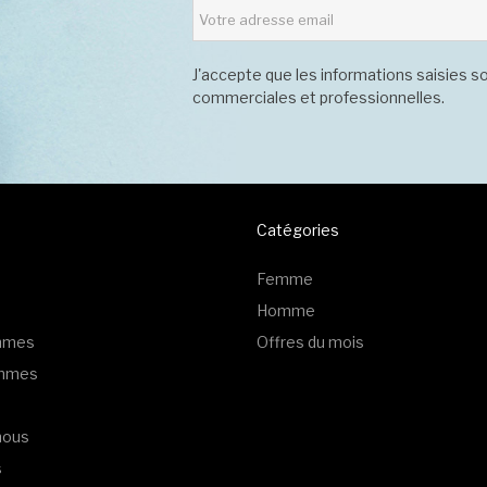
J'accepte que les informations saisies so
commerciales et professionnelles.
Catégories
Femme
Homme
emmes
Offres du mois
ommes
nous
s