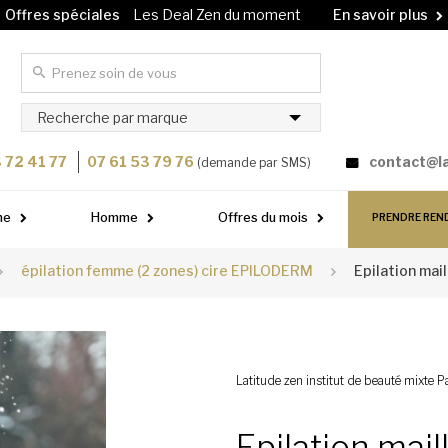
Offres spéciales
Les Deal Zen du moment
En savoir plus
Carte cadeau
Offrez un soin à vos proches !
En savoir plus
Recherche par marque
 72 41 77
07 61 53 79 76
contact@l
(demande par SMS)
me
Homme
Offres du mois
PRENDRE REN
épilation femme (2 zones) cire EPILODERM
Epilation mai
Latitude zen institut de beauté mixte Pa
Epilation mail