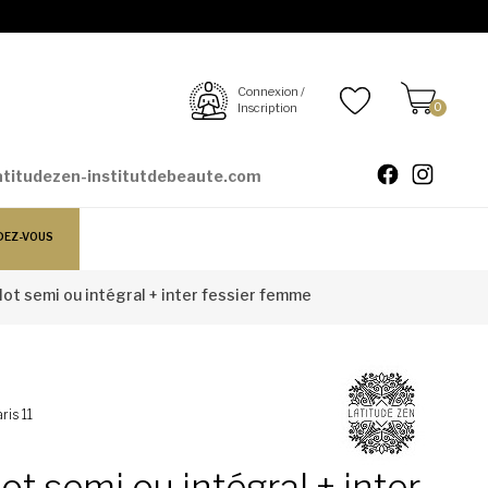
Connexion /
Inscription
0
atitudezen-institutdebeaute.com
DEZ-VOUS
llot semi ou intégral + inter fessier femme
ris 11
lot semi ou intégral + inter