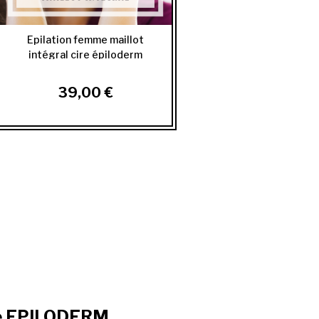
Epilation femme maillot
intégral cire épiloderm
39,00 €
ire EPILODERM