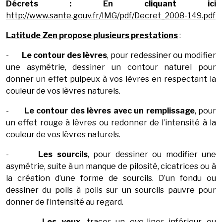
Décrets :
En cliquant ici
http://www.sante.gouv.fr/IMG/pdf/Decret_2008-149.pdf
Latitude Zen propose plusieurs prestations
:
-
Le contour des lèvres
, pour redessiner ou modifier
une asymétrie, dessiner un contour naturel pour
donner un effet pulpeux à vos lèvres en respectant la
couleur de vos lèvres naturels.
-
Le contour des lèvres avec un remplissage
, pour
un effet rouge à lèvres ou redonner de l’intensité à la
couleur de vos lèvres naturels.
-
Les sourcils
, pour dessiner ou modifier une
asymétrie, suite à un manque de pilosité, cicatrices ou à
la création d’une forme de sourcils. D’un fondu ou
dessiner du poils à poils sur un sourcils pauvre pour
donner de l’intensité au regard.
-
Les yeux
, tracer un eye-liner inférieur ou