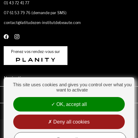
01 43 72 41 77
07 61 53 79 76
(demande par SMS)
contact@latitudezen-institutdebeaute.com
Prenez vos rendez-vous sur
Navigation
This site uses cookies and gives you control over what you
want to activate
Catégories
OK, accept all
Mon compte
Deny all cookies
Conditions Générales de Vente
Rétractation