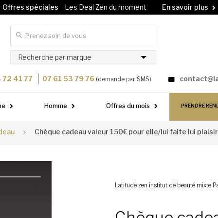
Offres spéciales
Les Deal Zen du moment
En savoir plus
Carte cadeau
Offrez un soin à vos proches !
En savoir plus
Recherche par marque
 72 41 77
07 61 53 79 76
contact@l
(demande par SMS)
me
Homme
Offres du mois
PRENDRE REN
deau
Chèque cadeau valeur 150€ pour elle/lui faite lui plaisir
Latitude zen institut de beauté mixte Pa
Chèque cadeau