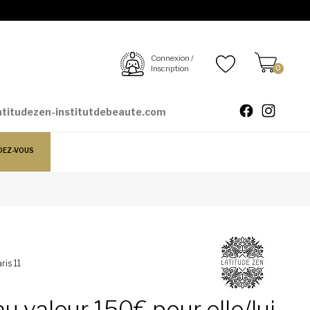
Connexion /
Inscription
0
atitudezen-institutdebeaute.com
DEZ-VOUS
ris 11
 valeur 150€ pour elle/lui