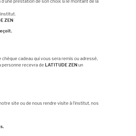
n d'une prestation de son choix si le montant de la
institut.
DE ZEN
eçoit.
le chèque cadeau qui vous sera remis ou adressé,
la personne recevra de
LATITUDE ZEN
un
otre site ou de nous rendre visite à l’institut, nos
s.