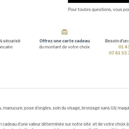
Pour toutes questions, vous p
 sécurisé
Offrez une carte cadeau
Besoin d'un
ancaire
du montant de votre choix
01 4
07 61 53
manucure, pose d'ongles, soin du visage, bronzage sans U.V, maquil
n cadeau d'une valeur déterminée sur notre site et de votre choix à o