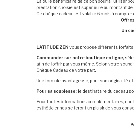
La ou le bénéficiaire de ce bon pourra l'utiliser p
prestation choisie est supérieure au montant de va
Ce chèque cadeau est valable 6 mois à compter de
Offre
Un cad
LATITUDE ZEN
vous propose différents forfaits 
Commander sur notre boutique en ligne
,
séle
afin de l’offrir par vous même. Selon votre souh
Chèque Cadeau de votre part.
Une formule avantageuse, pour son originalité et p
Pour sa souplesse
: le destinataire du cadeau p
Pour toutes informations complémentaires, con
esthéticiennes se feront un plaisir de vous consei
P