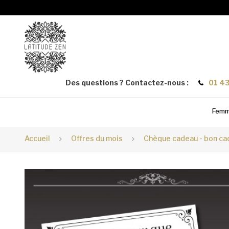
Des questions ? Contactez-nous :
01 43
Fem
Accueil
Offres du mois
Chèque cadeau - bon ca