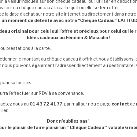
our la valeur indiquée sur son chèque cadeau ou l'utiliser en déductio
leur du chèque cadeau à la carte qu'il ou elle se fera offrir.
 la date d'achat sur notre site internet ou directement dans notre 
z un moment de détente avec notre "Chèque Cadeau" LATITU
eau original pour celui qui l’offre et précieux pour celui qui le r
Idées cadeaux au Féminin & Masculin !
ou prestations à la carte.
ctionner le montant du chèque cadeau à offrir et nous établissons 
ait nous pouvons également l’adresser directement au destinataire 
our sa facilité.
ourra l'effectuer sur RDV à sa convenance.
tactez nous au
01 43 72 41 77
, par mail sur notre page
contact
de n
ller.
Donc n'oubliez pas !
our le plaisir de faire plaisir un "
Chèque Cadeau
" valable 6 moi