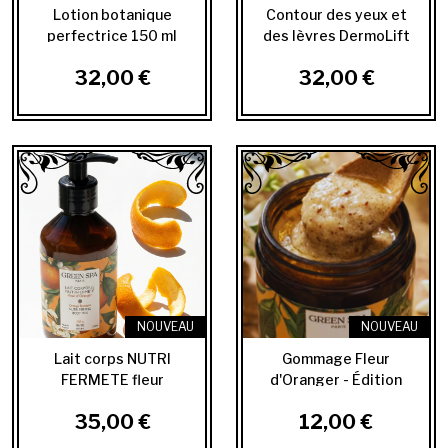
Lotion botanique
Contour des yeux et
perfectrice 150 ml
des lèvres DermoLift
30 ml
32,00 €
32,00 €
NOUVEAU
NOUVEAU
Lait corps NUTRI
Gommage Fleur
FERMETE fleur
d'Oranger - Édition
d'oranger green spa
Limitée
35,00 €
12,00 €
250 ML