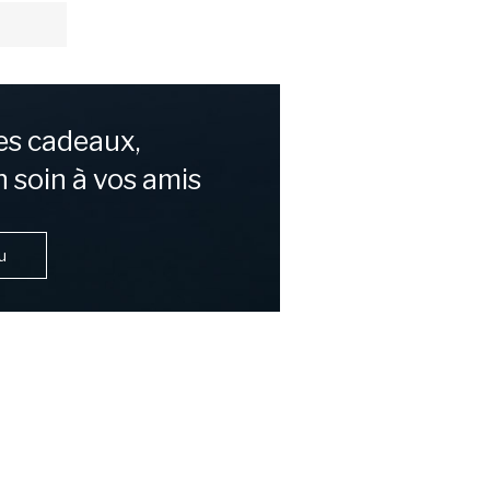
es cadeaux,
n soin à vos amis
u