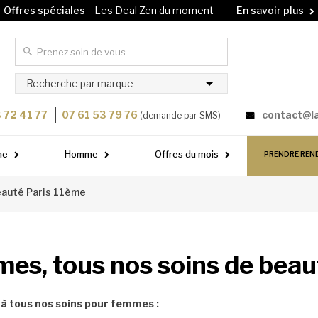
Offres spéciales
Les Deal Zen du moment
En savoir plus
Carte cadeau
Offrez un soin à vos proches !
En savoir plus
Recherche par marque
 72 41 77
07 61 53 79 76
contact@l
(demande par SMS)
me
Homme
Offres du mois
PRENDRE REN
beauté Paris 11ème
mes, tous nos soins de beau
à tous nos soins pour femmes :