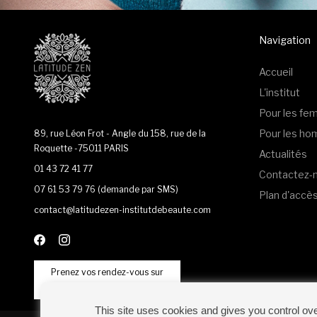
Navigation
Accueil
L'institut
Pour les f
Pour les h
89, rue Léon Frot - Angle du 158, rue de la
Roquette -75011 PARIS
Actualités
01 43 72 41 77
Contactez-
07 61 53 79 76
(demande par SMS)
Plan d'accè
contact@latitudezen-institutdebeaute.com
Prenez vos rendez-vous sur
This site uses cookies and gives you control ov