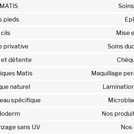
 MATIS
Soins
s pieds
Ep
cils
Mise 
 privative
Soins duo
n et détente
Chèqu
iques Matis
Maquillage pe
ue naturel
Lamination 
eau spécifique
Microblad
iloderm
Nos produi
nzage sans U.V
Nos 