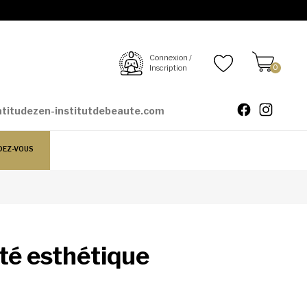
Connexion /
Inscription
0
atitudezen-institutdebeaute.com
DEZ-VOUS
té esthétique