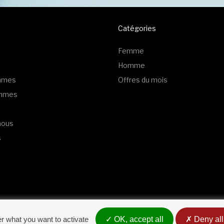
Catégories
Femme
Homme
emmes
Offres du mois
ommes
nous
s
er what you want to activate
OK, accept all
Deny all