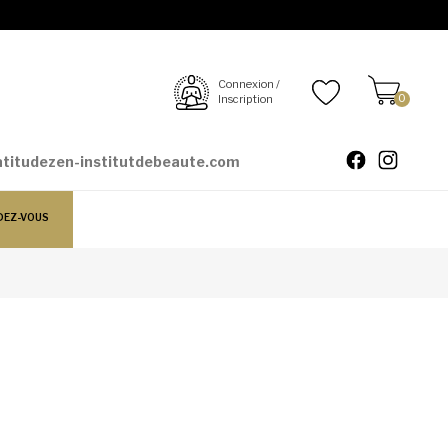
Connexion /
Inscription
0
atitudezen-institutdebeaute.com
DEZ-VOUS