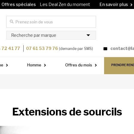
Offres spéciales
Les Deal Zen du moment
En savoir plus
Carte cadeau
Offrez un soin à vos proches !
En savoir plus
Recherche par marque
 72 41 77
07 61 53 79 76
contact@l
(demande par SMS)
me
Homme
Offres du mois
PRENDRE REN
Extensions de sourcils