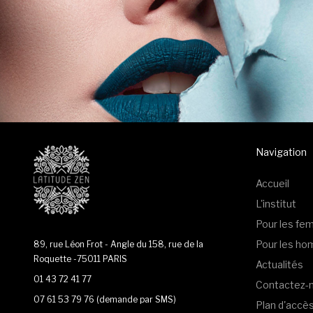
Navigation
Accueil
L'institut
Pour les f
Pour les h
89, rue Léon Frot - Angle du 158, rue de la
Roquette -75011 PARIS
Actualités
01 43 72 41 77
Contactez-
07 61 53 79 76
(demande par SMS)
Plan d'accè